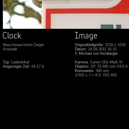
Waschmaschinen Zeiger
Originalbildgröße:
3216 x 3216
Arnstadt
Datum:
24.09.2011 16:15
© Michael von Aichberger
Typ:
Ladenlokal
Kamera:
Canon 1Ds Mark III
Angezeigte Zeit:
04:17.6
Objektiv:
EF 70-300 mm f/4-5.6
Brennweite:
300 mm
1/320 s, f = 8.0, ISO 400