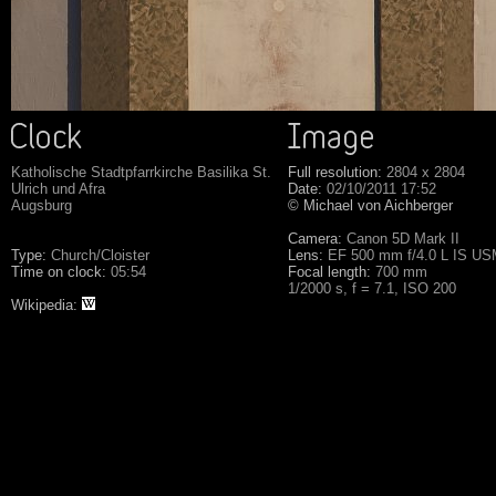
Katholische Stadtpfarrkirche Basilika St.
Full resolution:
2804 x 2804
Ulrich und Afra
Date:
02/10/2011 17:52
Augsburg
© Michael von Aichberger
Camera:
Canon 5D Mark II
Type:
Church/Cloister
Lens:
EF 500 mm f/4.0 L IS U
Time on clock:
05:54
Focal length:
700 mm
1/2000 s, f = 7.1, ISO 200
Wikipedia: