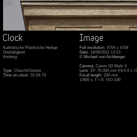
Katholische Pfarrkirche Heilige
Full resolution:
4704 x 4704
Dreifaltigkeit
Date:
14/08/2011 13:53
Amberg
© Michael von Aichberger
Camera:
Canon 5D Mark II
Type:
Church/Cloister
Lens:
EF 70-300 mm f/4-5.6 L 
Time on clock:
01:54.70
Focal length:
244 mm
1/800 s, f = 8, ISO 100