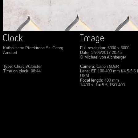
Katholische Pfarrkirche St. Georg
Full resolution:
6000 x 6000
Arnstorf
Date:
17/06/2017 20:45
© Michael von Aichberger
Type:
Church/Cloister
Camera:
Canon 5DsR
Time on clock:
08:44
Lens:
EF 100-400 mm f/4.5-5.6 L
USM
Focal length:
400 mm
1/400 s, f = 5.6, ISO 400