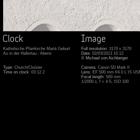
Katholische Pfarrkirche Mariä Geburt
Full resolution:
3170 x 3170
Au in der Hallertau - Abens
Date:
02/03/2013 15:12
© Michael von Aichberger
Type:
Church/Cloister
Camera:
Canon 5D Mark II
Time on clock:
03:12.2
Lens:
EF 500 mm f/4.0 L IS U
Focal length:
500 mm
1/2000 s, f = 4.5, ISO 100